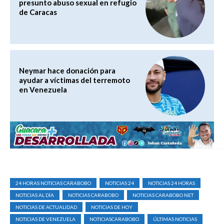
presunto abuso sexual en refugio
de Caracas
Neymar hace donación para
ayudar a víctimas del terremoto
en Venezuela
24 HORAS NOTICIAS CARABOBO
NOTICIAS 24
NOTICIAS 24 HORAS
NOTICIAS AL DÍA
NOTICIAS CARABOBO
NOTICIAS CARABOBO NET
NOTICIAS DE ACTUALIDAD
NOTICIAS DE HOY
NOTICIAS DE VENEZUELA
NOTICIASCARABOBO
ÚLTIMAS NOTICIAS