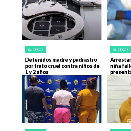
SUCESOS
SUCESOS
Detenidos madre y padrastro
Arrestan
por trato cruel contra niños de
niña fal
1 y 2 años
present