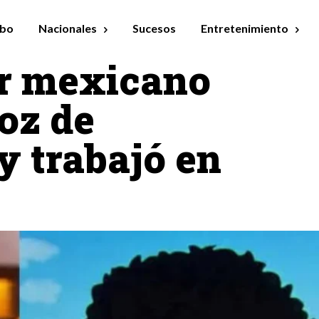
bo
Nacionales
Sucesos
Entretenimiento
or mexicano
voz de
y trabajó en