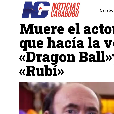
Carabo
Farándula
Muere el act
que hacía la 
«Dragon Ball»
«Rubí»