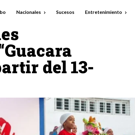
bo
Nacionales
Sucesos
Entretenimiento
nes
 “Guacara
artir del 13-