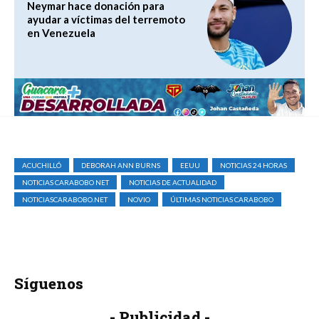
Neymar hace donación para
ayudar a víctimas del terremoto
en Venezuela
ACUCHILLÓ
DEBORAH ANN BURNS
EEUU
NOTICIAS 24 HORAS
NOTICIAS CARABOBO NET
NOTICIAS DE ACTUALIDAD
NOTICIASCARABOBO.NET
NOVIO
ÚLTIMAS NOTICIAS CARABOBO
Síguenos
- Publicidad -