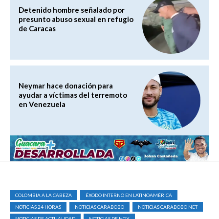
Detenido hombre señalado por
presunto abuso sexual en refugio
de Caracas
Neymar hace donación para
ayudar a víctimas del terremoto
en Venezuela
COLOMBIA A LA CABEZA
‎ÉXODO INTERNO EN LATINOAMÉRICA
NOTICIAS 24 HORAS
NOTICIAS CARABOBO
NOTICIAS CARABOBO NET
NOTICIAS DE ACTUALIDAD
NOTICIAS DE HOY