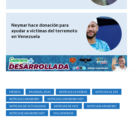
Neymar hace donación para
ayudar a víctimas del terremoto
en Venezuela
MÉXICO
MUNDIAL 2026
NOTICIAS 24 HORAS
NOTICIAS AL DÍA
NOTICIAS CARABOBO
NOTICIAS CARABOBO NET
NOTICIAS DE ACTUALIDAD
NOTICIAS DE HOY
NOTICIASCARABOBO
NOTICIASCARABOBO.NET
VOLUNTARIOS