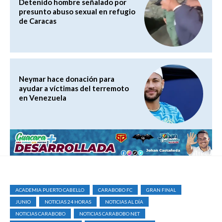
Detenido hombre señalado por
presunto abuso sexual en refugio
de Caracas
Neymar hace donación para
ayudar a víctimas del terremoto
en Venezuela
ACADEMIA PUERTO CABELLO
CARABOBO FC
GRAN FINAL
JUNIO
NOTICIAS 24 HORAS
NOTICIAS AL DÍA
NOTICIAS CARABOBO
NOTICIAS CARABOBO NET