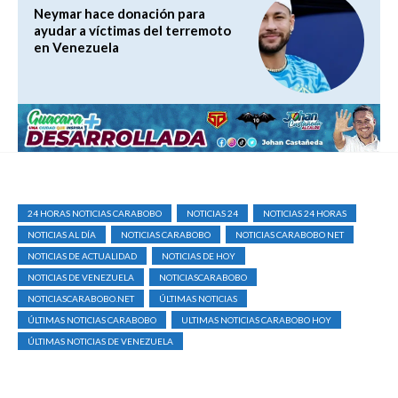
Neymar hace donación para
ayudar a víctimas del terremoto
en Venezuela
24 HORAS NOTICIAS CARABOBO
NOTICIAS 24
NOTICIAS 24 HORAS
NOTICIAS AL DÍA
NOTICIAS CARABOBO
NOTICIAS CARABOBO NET
NOTICIAS DE ACTUALIDAD
NOTICIAS DE HOY
NOTICIAS DE VENEZUELA
NOTICIASCARABOBO
NOTICIASCARABOBO.NET
ÚLTIMAS NOTICIAS
ÚLTIMAS NOTICIAS CARABOBO
ULTIMAS NOTICIAS CARABOBO HOY
ÚLTIMAS NOTICIAS DE VENEZUELA