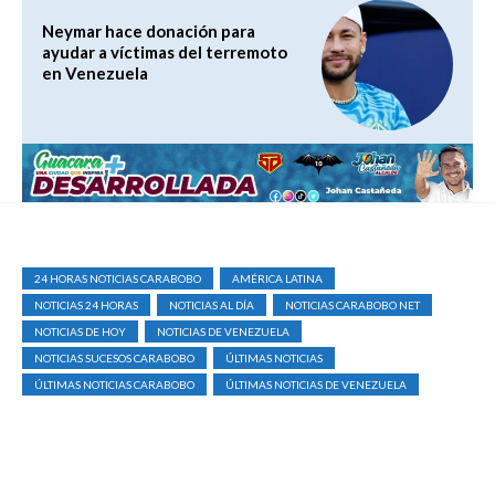
Neymar hace donación para
ayudar a víctimas del terremoto
en Venezuela
24 HORAS NOTICIAS CARABOBO
AMÉRICA LATINA
NOTICIAS 24 HORAS
NOTICIAS AL DÍA
NOTICIAS CARABOBO NET
NOTICIAS DE HOY
NOTICIAS DE VENEZUELA
NOTICIAS SUCESOS CARABOBO
ÚLTIMAS NOTICIAS
ÚLTIMAS NOTICIAS CARABOBO
ÚLTIMAS NOTICIAS DE VENEZUELA