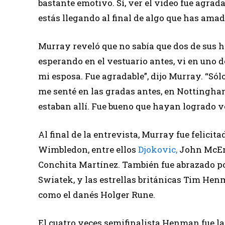
bastante emotivo. Sí, ver el video fue agrad
estás llegando al final de algo que has amado
Murray reveló que no sabía que dos de sus 
esperando en el vestuario antes, vi en uno de
mi esposa. Fue agradable”, dijo Murray. “Sól
me senté en las gradas antes, en Nottingham 
estaban allí. Fue bueno que hayan logrado v
Al final de la entrevista, Murray fue felici
Wimbledon, entre ellos
Djokovic,
John McEnr
Conchita Martínez. También fue abrazado po
Swiatek, y las estrellas británicas Tim Hen
como el danés Holger Rune.
El cuatro veces semifinalista Henman fue la