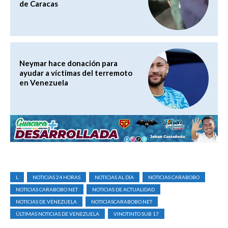
de Caracas
Neymar hace donación para
ayudar a víctimas del terremoto
en Venezuela
L
NOTICIAS 24 HORAS
NOTICIAS AL DÍA
NOTICIAS CARABOBO
NOTICIAS CARABOBO NET
NOTICIAS DE ACTUALIDAD
NOTICIAS DE VENEZUELA
NOTICIASCARABOBO.NET
ÚLTIMAS NOTICIAS DE VENEZUELA
VINOTINTO SUB 17