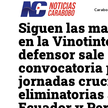
Carabo
Deportes
Destacadas
Siguen las ma
en la Vinotint
defensor sale 
convocatoria 
jornadas cruc
eliminatorias
Ecuador y Pe