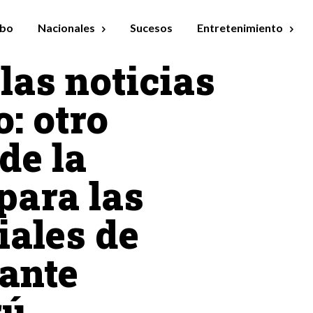
bo
Nacionales
Sucesos
Entretenimiento
las noticias
o: otro
de la
para las
iales de
 ante
rú