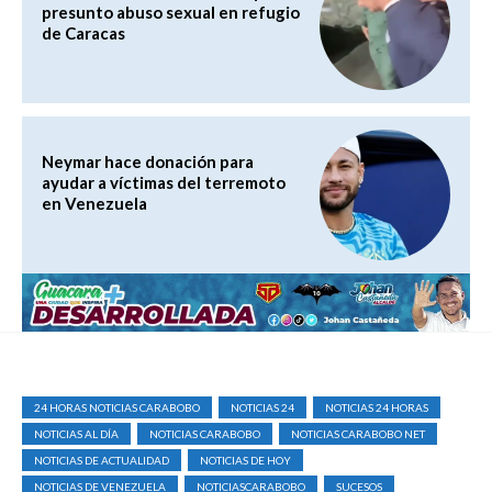
presunto abuso sexual en refugio
de Caracas
Neymar hace donación para
ayudar a víctimas del terremoto
en Venezuela
24 HORAS NOTICIAS CARABOBO
NOTICIAS 24
NOTICIAS 24 HORAS
NOTICIAS AL DÍA
NOTICIAS CARABOBO
NOTICIAS CARABOBO NET
NOTICIAS DE ACTUALIDAD
NOTICIAS DE HOY
NOTICIAS DE VENEZUELA
NOTICIASCARABOBO
SUCESOS