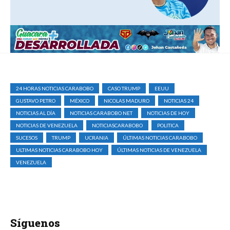
24 HORAS NOTICIAS CARABOBO
CASO TRUMP
EEUU
GUSTAVO PETRO
MÉXICO
NICOLAS MADURO
NOTICIAS 24
NOTICIAS AL DÍA
NOTICIAS CARABOBO NET
NOTICIAS DE HOY
NOTICIAS DE VENEZUELA
NOTICIASCARABOBO
POLITICA
SUCESOS
TRUMP
UCRANIA
ÚLTIMAS NOTICIAS CARABOBO
ULTIMAS NOTICIAS CARABOBO HOY
ÚLTIMAS NOTICIAS DE VENEZUELA
VENEZUELA
Síguenos