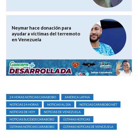
Neymar hace donación para
ayudar a víctimas del terremoto
en Venezuela
24 HORAS NOTICIAS CARABOBO
AMÉRICA LATINA
NOTICIAS 24 HORAS
NOTICIAS AL DÍA
NOTICIAS CARABOBO NET
NOTICIAS DE HOY
NOTICIAS DE VENEZUELA
NOTICIAS SUCESOS CARABOBO
ÚLTIMAS NOTICIAS
ÚLTIMAS NOTICIAS CARABOBO
ÚLTIMAS NOTICIAS DE VENEZUELA