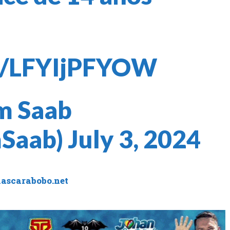
om/LFYIjPFYOW
m Saab
mSaab)
July 3, 2024
iascarabobo.net