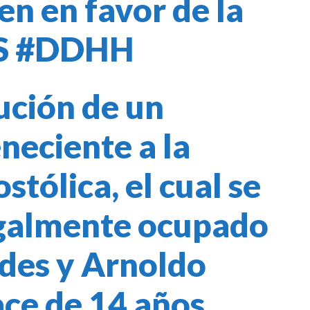
en en favor de la
S
#DDHH
ución
de un
neciente a la
tólica, el cual se
egalmente ocupado
edes y Arnoldo
ace de 14 años