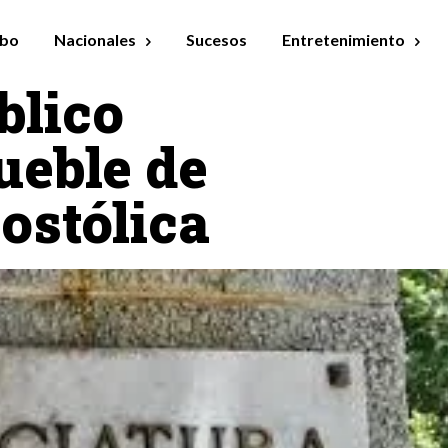
bo
Nacionales
Sucesos
Entretenimiento
blico
ueble de
ostólica