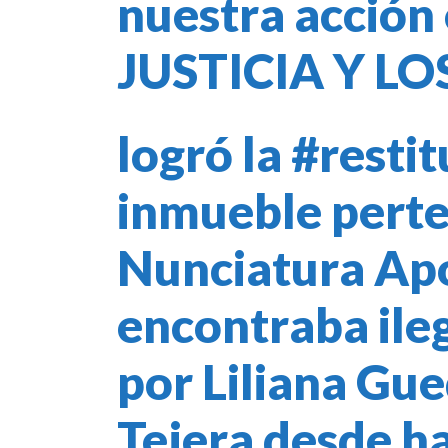
nuestra acción 
JUSTICIA Y LO
logró la
#restit
inmueble perte
Nunciatura Apos
encontraba il
por Liliana Gu
Tejera desde h