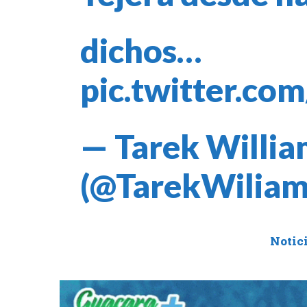
dichos…
pic.twitter.c
— Tarek Willia
(@TarekWilia
Notic