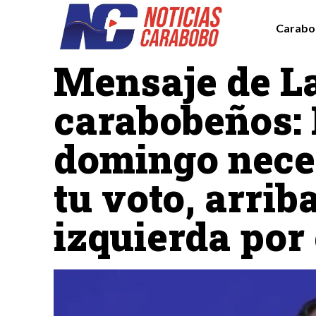
Carabo
Carabobo
Destacadas
Mensaje de La
carabobeños: 
domingo neces
tu voto, arriba
izquierda por