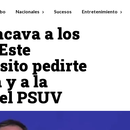
bo
Nacionales
Sucesos
Entretenimiento
cava a los
Este
ito pedirte
 y a la
 el PSUV