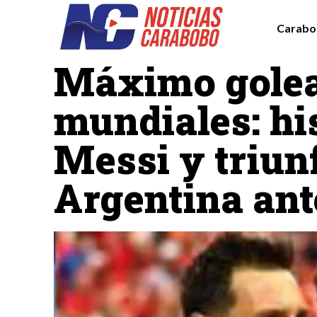
Carabo
Deportes
Destacadas
Mundial 2026
Máximo golea
mundiales: hi
Messi y triun
Argentina ant