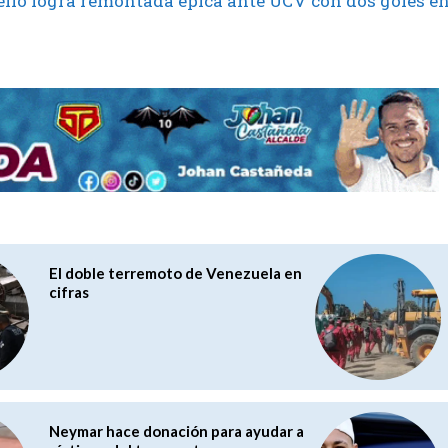
llo logra remontada épica ante UCV con dos goles e
El doble terremoto de Venezuela en
cifras
Neymar hace donación para ayudar a