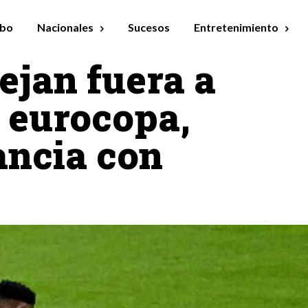
bo
Nacionales
Sucesos
Entretenimiento
ejan fuera a
a eurocopa,
ancia con