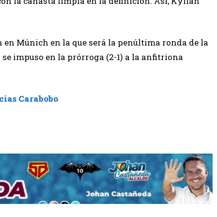
on la canasta limpia en la definición. Así, Kylian
án en Múnich en la que será la penúltima ronda de la
e impuso en la prórroga (2-1) a la anfitriona
cias Carabobo