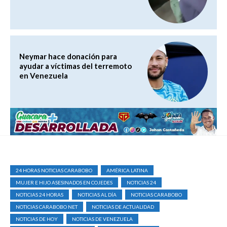
Neymar hace donación para
ayudar a víctimas del terremoto
en Venezuela
24 HORAS NOTICIAS CARABOBO
AMÉRICA LATINA
MUJER E HIJO ASESINADOS EN COJEDES
NOTICIAS 24
NOTICIAS 24 HORAS
NOTICIAS AL DÍA
NOTICIAS CARABOBO
NOTICIAS CARABOBO NET
NOTICIAS DE ACTUALIDAD
NOTICIAS DE HOY
NOTICIAS DE VENEZUELA