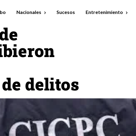
bo
Nacionales
Sucesos
Entretenimiento
 de
ibieron
de delitos