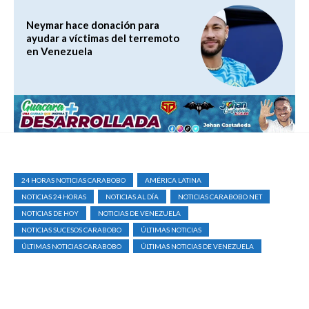
Neymar hace donación para
ayudar a víctimas del terremoto
en Venezuela
24 HORAS NOTICIAS CARABOBO
AMÉRICA LATINA
NOTICIAS 24 HORAS
NOTICIAS AL DÍA
NOTICIAS CARABOBO NET
NOTICIAS DE HOY
NOTICIAS DE VENEZUELA
NOTICIAS SUCESOS CARABOBO
ÚLTIMAS NOTICIAS
ÚLTIMAS NOTICIAS CARABOBO
ÚLTIMAS NOTICIAS DE VENEZUELA