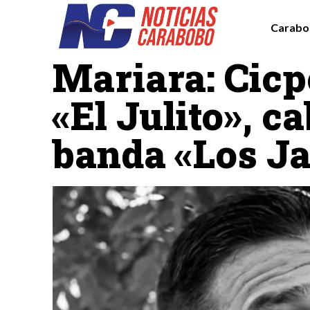
Carabo
Sucesos
Mariara: Cicp
«El Julito», ca
banda «Los Ja