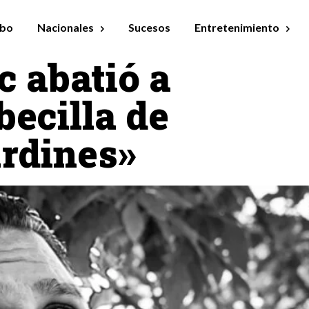
bo
Nacionales
Sucesos
Entretenimiento
c abatió a
becilla de
rdines»