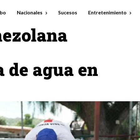
bo
Nacionales
Sucesos
Entretenimiento
nezolana
a de agua en