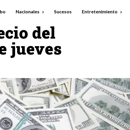
bo
Nacionales
Sucesos
Entretenimiento
ecio del
te jueves