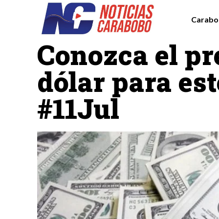
Carabo
Economía
Conozca el pr
dólar para es
#11Jul