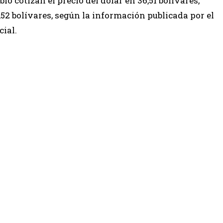
bio cotizan el precio del dólar en 36,51 bolívares,
9,52 bolívares, según la información publicada por el
cial.