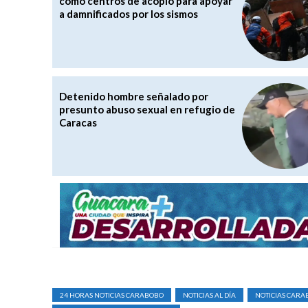
como centros de acopio para apoyar
a damnificados por los sismos
Detenido hombre señalado por
presunto abuso sexual en refugio de
Caracas
24 HORAS NOTICIAS CARABOBO
NOTICIAS AL DÍA
NOTICIAS CAR