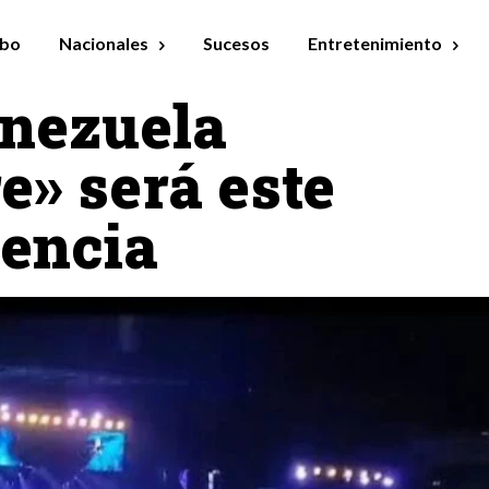
bo
Nacionales
Sucesos
Entretenimiento
enezuela
» será este
lencia