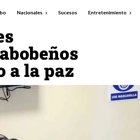
bo
Nacionales
Sucesos
Entretenimiento
es
rabobeños
 a la paz