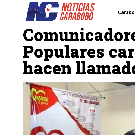
Carabo
Carabobo
Destacadas
Comunicador
Populares ca
hacen llamado