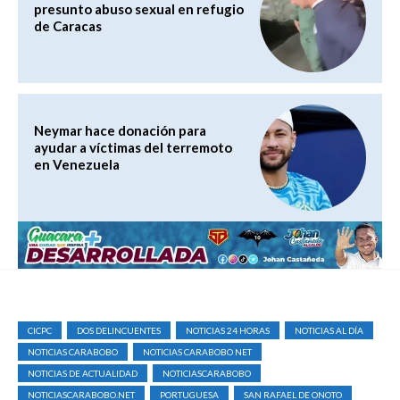
presunto abuso sexual en refugio
de Caracas
Neymar hace donación para
ayudar a víctimas del terremoto
en Venezuela
CICPC
DOS DELINCUENTES
NOTICIAS 24 HORAS
NOTICIAS AL DÍA
NOTICIAS CARABOBO
NOTICIAS CARABOBO NET
NOTICIAS DE ACTUALIDAD
NOTICIASCARABOBO
NOTICIASCARABOBO.NET
PORTUGUESA
SAN RAFAEL DE ONOTO