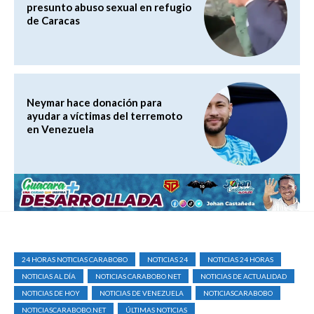
presunto abuso sexual en refugio
de Caracas
Neymar hace donación para
ayudar a víctimas del terremoto
en Venezuela
24 HORAS NOTICIAS CARABOBO
NOTICIAS 24
NOTICIAS 24 HORAS
NOTICIAS AL DÍA
NOTICIAS CARABOBO NET
NOTICIAS DE ACTUALIDAD
NOTICIAS DE HOY
NOTICIAS DE VENEZUELA
NOTICIASCARABOBO
NOTICIASCARABOBO.NET
ÚLTIMAS NOTICIAS