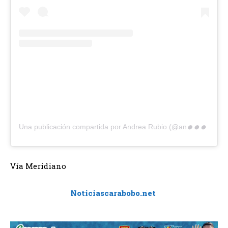
U
na publicación compartida por Andrea Rubio (@andrevrubio)
Vía Meridiano
Noticiascarabobo.net