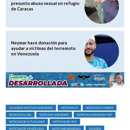
presunto abuso sexual en refugio
de Caracas
Neymar hace donación para
ayudar a víctimas del terremoto
en Venezuela
24 HORAS NOTICIAS CARABOBO
NOTICIAS 24
NOTICIAS 24 HORAS
NOTICIAS AL DÍA
NOTICIAS CARABOBO
NOTICIAS CARABOBO NET
NOTICIAS DE ACTUALIDAD
NOTICIAS DE HOY
NOTICIAS DE VENEZUELA
NOTICIASCARABOBO
SUCESOS