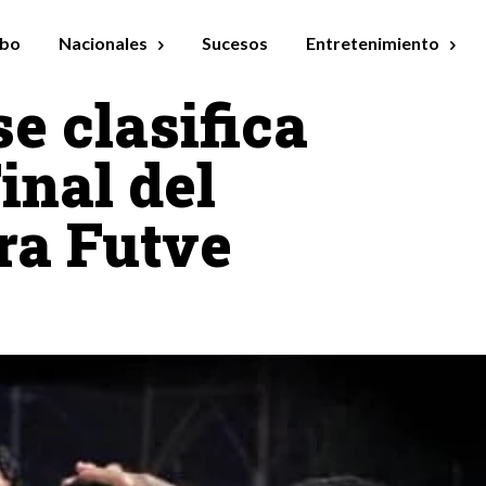
bo
Nacionales
Sucesos
Entretenimiento
e clasifica
inal del
ra Futve