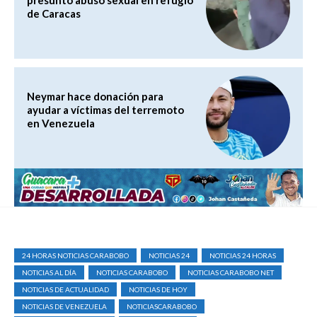
presunto abuso sexual en refugio
de Caracas
Neymar hace donación para
ayudar a víctimas del terremoto
en Venezuela
24 HORAS NOTICIAS CARABOBO
NOTICIAS 24
NOTICIAS 24 HORAS
NOTICIAS AL DÍA
NOTICIAS CARABOBO
NOTICIAS CARABOBO NET
NOTICIAS DE ACTUALIDAD
NOTICIAS DE HOY
NOTICIAS DE VENEZUELA
NOTICIASCARABOBO